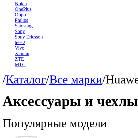
Nokia
OnePlus
Oppo
Philips
Samsung
Sony
Sony Ericsson
tele 2
Vivo
Xiaomi
ZTE
МТС
/
Каталог
/
Все марки
/
Huawe
Аксессуары и чехлы
Популярные модели