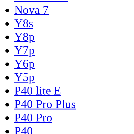
Nova 7
Y8s
Y8p
Y7p
Y6p
Y5p
P40 lite E
P40 Pro Plus
P40 Pro
P40