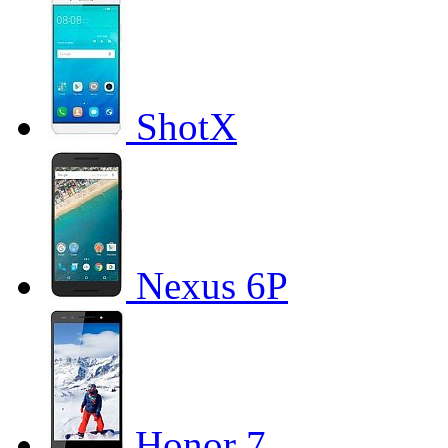
ShotX
Nexus 6P
Honor 7