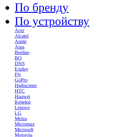
По бренду
По устройству
Acer
Alcatel
Apple
Asus
Beeline
BQ
DNS
Explay
Fly
GoPro
Highscreen
HTC
Huawei
Keneksi
Lenovo
LG
Meizu
Micromax
Microsoft
Motorola